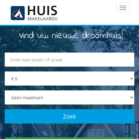
MENU
Vind uw nieuwe droomhuis!
Zoek
naar
plaats
of
Prijs
straat
van
Prijs
tot
Zoek