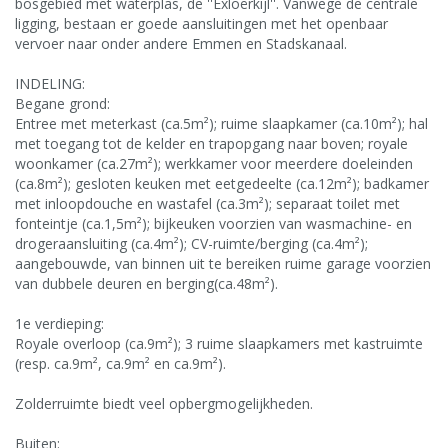
bosgebied met waterplas, de ''Exloërkijl''. Vanwege de centrale
ligging, bestaan er goede aansluitingen met het openbaar
vervoer naar onder andere Emmen en Stadskanaal.
INDELING:
Begane grond:
Entree met meterkast (ca.5m²); ruime slaapkamer (ca.10m²); hal
met toegang tot de kelder en trapopgang naar boven; royale
woonkamer (ca.27m²); werkkamer voor meerdere doeleinden
(ca.8m²); gesloten keuken met eetgedeelte (ca.12m²); badkamer
met inloopdouche en wastafel (ca.3m²); separaat toilet met
fonteintje (ca.1,5m²); bijkeuken voorzien van wasmachine- en
drogeraansluiting (ca.4m²); CV-ruimte/berging (ca.4m²);
aangebouwde, van binnen uit te bereiken ruime garage voorzien
van dubbele deuren en berging(ca.48m²).
1e verdieping:
Royale overloop (ca.9m²); 3 ruime slaapkamers met kastruimte
(resp. ca.9m², ca.9m² en ca.9m²).
Zolderruimte biedt veel opbergmogelijkheden.
Buiten: