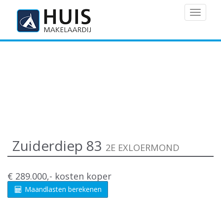
MENU
Zuiderdiep 83
2E EXLOERMOND
€ 289.000,- kosten koper
Maandlasten berekenen