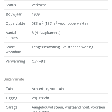
Status
Verkocht
Bouwjaar
1939
2
2
Oppervlakte
583m
(137m
woonoppervlakte)
Aantal
8 (4 slaapkamers)
kamers
Soort
Eengezinswoning , vrijstaande woning
woonhuis
Verwarming
C.v.-ketel
Buitenruimte
Tuin
Achtertuin, voortuin
Ligging
Vrij uitzicht
Garage
Aangebouwd steen, vrijstaand hout. voorzien