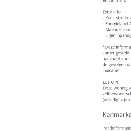
en ca.11m²).
Extra info:
- Kunststof ko
- Energielabel 
- Maandelijkse
- Eigen inpandi
*Deze informat
samengesteld. 
aanvaard voor 
de gevolgen da
indicatief.
LET OP!
Deze woning w
zelfbewonerscl
(volledig) zijn 
Kenmerk
Pandinformati