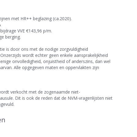
zijnen met HR++ beglazing (ca.2020).
A
 bijdrage VVE €143,96 p/m.
ge berging.
ie is door ons met de nodige zorgvuldigheid
Onzerzijds wordt echter geen enkele aansprakelijkheid
enige onvolledigheid, onjuistheid of anderszins, dan wel
arvan. Alle opgegeven maten en oppervlakten zijn
ordt verkocht met de zogenaamde niet-
ausule. Dit is ook de reden dat de NVM-vragenlijsten niet
ingevuld.
en
e