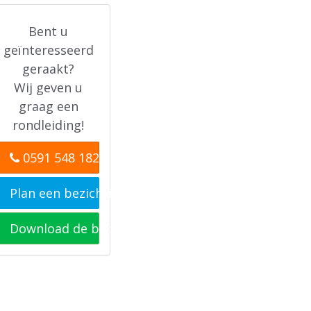
Bent u
geïnteresseerd
geraakt?
Wij geven u
graag een
rondleiding!
0591 548 182
Plan een bezichtiging
Download de brochure(s)