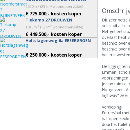
2
2
2620m
(251m
woonoppervlakte)
Omschrij
€ 725.000,- kosten koper
Tiekamp 27 DROUWEN
Dit zeer nette
uniek uitzicht
2
2
1015m
(121m
woonoppervlakte)
Het geheel sta
€ 449.500,- kosten koper
overlast hebt v
Holtslagenweg 6a EESERGROEN
beschikt over
beschikt over 
€ 250.000,- kosten koper
het zuidwesten
De ligging ten
Emmen, scholen,
voorzieningen o
je van ruimte,
Hoogeveen, As
highway'' zeer
Verdieping:
Entree/hal met
halfopen keuke
douche, toilet