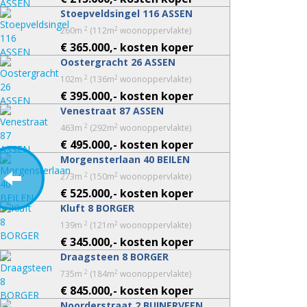
Stoepveldsingel 116 ASSEN
2
2
260m
(112m
woonoppervlakte)
€ 365.000,- kosten koper
Oostergracht 26 ASSEN
2
2
102m
(136m
woonoppervlakte)
€ 395.000,- kosten koper
Venestraat 87 ASSEN
2
2
463m
(292m
woonoppervlakte)
€ 495.000,- kosten koper
Morgensterlaan 40 BEILEN
2
2
273m
(150m
woonoppervlakte)
€ 525.000,- kosten koper
Kluft 8 BORGER
2
2
139m
(121m
woonoppervlakte)
€ 345.000,- kosten koper
Draagsteen 8 BORGER
2
2
735m
(184m
woonoppervlakte)
€ 845.000,- kosten koper
Noorderstraat 2 BUINERVEEN