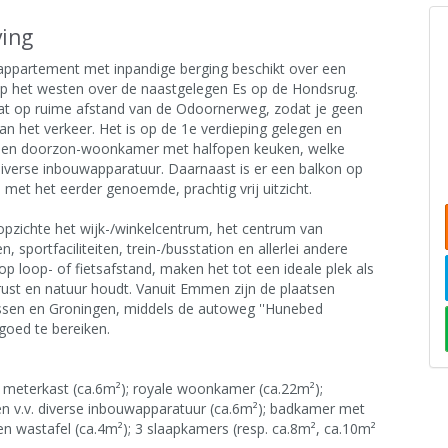
ving
 appartement met inpandige berging beschikt over een
 op het westen over de naastgelegen Es op de Hondsrug.
at op ruime afstand van de Odoornerweg, zodat je geen
an het verkeer. Het is op de 1e verdieping gelegen en
 een doorzon-woonkamer met halfopen keuken, welke
diverse inbouwapparatuur. Daarnaast is er een balkon op
 met het eerder genoemde, prachtig vrij uitzicht.
 opzichte het wijk-/winkelcentrum, het centrum van
 sportfaciliteiten, trein-/busstation en allerlei andere
p loop- of fietsafstand, maken het tot een ideale plek als
 rust en natuur houdt. Vanuit Emmen zijn de plaatsen
sen en Groningen, middels de autoweg ''Hunebed
 goed te bereiken.
 meterkast (ca.6m²); royale woonkamer (ca.22m²);
n v.v. diverse inbouwapparatuur (ca.6m²); badkamer met
 en wastafel (ca.4m²); 3 slaapkamers (resp. ca.8m², ca.10m²