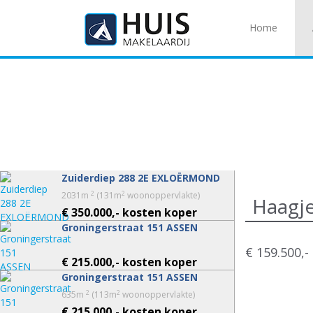
Home
Zuiderdiep 288 2E EXLOËRMOND
2
2
2031m
(131m
woonoppervlakte)
Haagj
€ 350.000,- kosten koper
Groningerstraat 151 ASSEN
€ 159.500,
€ 215.000,- kosten koper
Groningerstraat 151 ASSEN
2
2
635m
(113m
woonoppervlakte)
€ 215.000,- kosten koper