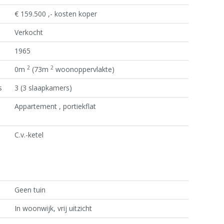
€ 159.500 ,- kosten koper
Verkocht
1965
2
2
0m
(73m
woonoppervlakte)
s
3 (3 slaapkamers)
Appartement , portiekflat
C.v.-ketel
Geen tuin
In woonwijk, vrij uitzicht