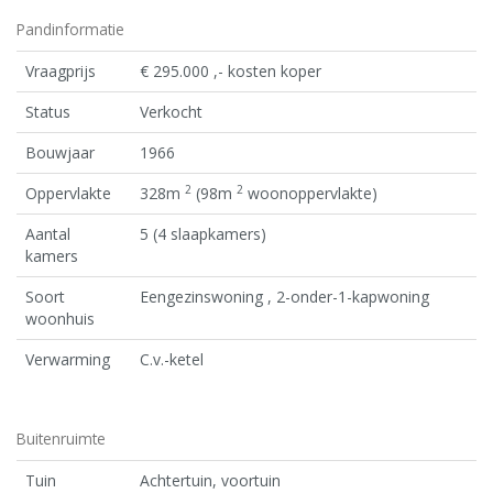
Pandinformatie
Vraagprijs
€ 295.000 ,- kosten koper
Status
Verkocht
Bouwjaar
1966
2
2
Oppervlakte
328m
(98m
woonoppervlakte)
Aantal
5 (4 slaapkamers)
kamers
Soort
Eengezinswoning , 2-onder-1-kapwoning
woonhuis
Verwarming
C.v.-ketel
Buitenruimte
Tuin
Achtertuin, voortuin