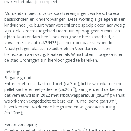
maken het plaatje compleet.
Muntendam biedt diverse sportverenigingen, winkels, horeca,
basisscholen en kinderopvangen. Deze woning is gelegen in een
kindvriendelijke buurt waar verschillende speelplekken aanwezig
zijn, ook is recreatiegebied Heemtuin op nog geen 5 minuten
rijden. Muntendam heeft ook een goede bereikbaarheid, dit
zowel met de auto (A7/N33) als het openbaar vervoer. In
Naastgelegen plaatsen Zuidbroek en Veendam is er een
treinstation aanwezig. Plaatsen als Winschoten, Hoogezand en
de stad Groningen zijn hierdoor goed te bereiken.
Indeling:
Begane grond
Entree met meterkast en toilet (ca.3m²); lichte woonkamer met
pellet kachel en eetgedeelte (ca.26m²); aangrenzend de keuken
dat vernieuwd is in 2022 met inbouwapparatuur (ca.2m²); vanuit
woonkamer/eetgedeelte te bereiken, ruime, serre (ca.19m²);
bijkeuken met voldoende bergruime en witgoedaansluiting
(ca.12m²);
Eerste verdieping
Overloop met vlizotrap naar zolder (ca.3m²); badkamer met