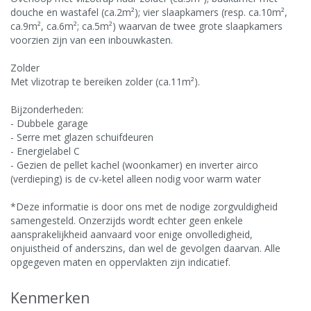
douche en wastafel (ca.2m²); vier slaapkamers (resp. ca.10m²,
ca.9m², ca.6m²; ca.5m²) waarvan de twee grote slaapkamers
voorzien zijn van een inbouwkasten.
Zolder
Met vlizotrap te bereiken zolder (ca.11m²).
Bijzonderheden:
- Dubbele garage
- Serre met glazen schuifdeuren
- Energielabel C
- Gezien de pellet kachel (woonkamer) en inverter airco
(verdieping) is de cv-ketel alleen nodig voor warm water
*Deze informatie is door ons met de nodige zorgvuldigheid
samengesteld. Onzerzijds wordt echter geen enkele
aansprakelijkheid aanvaard voor enige onvolledigheid,
onjuistheid of anderszins, dan wel de gevolgen daarvan. Alle
opgegeven maten en oppervlakten zijn indicatief.
Kenmerken