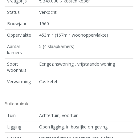
Vraagprijs
€ 349.000 ,- kosten koper
Status
Verkocht
Bouwjaar
1960
2
2
Oppervlakte
453m
(167m
woonoppervlakte)
Aantal
5 (4 slaapkamers)
kamers
Soort
Eengezinswoning , vrijstaande woning
woonhuis
Verwarming
C.v.-ketel
Buitenruimte
Tuin
Achtertuin, voortuin
Ligging
Open ligging, in bosrijke omgeving