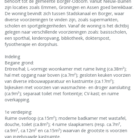
behoort tot de gemeente Borger-Odoorn. Vanuit Nieuw-Buinen
zijn locaties zoals Emmen, Groningen en Assen goed bereikbaar.
De woning bevindt zich tussen Stadskanaal en Borger, waar
diverse voorzieningen te vinden zijn, zoals supermarkten,
scholen en sportgelegenheden. Vanaf de woning is het dichtbij
gelegen naar verschillende voorzieningen zoals: basisscholen,
een sporthal, kinderopvang, bibliotheek, dokterspost,
fysiotherapie en dorpshuis.
Indeling
Begane grond:
Entree/hal; L-vormige woonkamer met ruime living (ca.38m²);
hal met opgang naar boven (ca.7m²); gesloten keuken voorzien
van diverse inbouwapparatuur en kastruimte (ca.17m²);
bijkeuken met voorzien van wasmachine- en droger aansluiting
(ca.9m²); separaat toilet met fonteintje; CV-kast; en ruime
overkapping.
1e verdieping:
Ruime overloop (ca.15m²); moderne badkamer met wastafel,
douche, toilet (ca.8m²); 4 ruime slaapkamers (resp. ca.7m²,
ca.9m², ca.12m² en ca.15m²) waarvan de grootste is voorzien
van ingebouwde kastruimte.