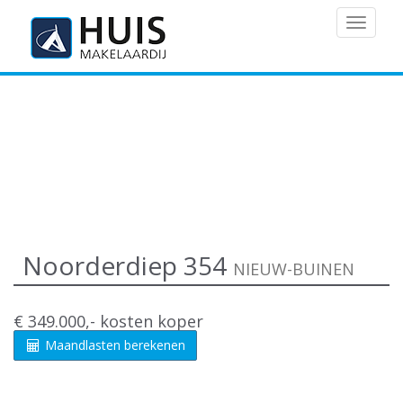
MENU
Noorderdiep 354
NIEUW-BUINEN
€ 349.000,- kosten koper
Maandlasten berekenen